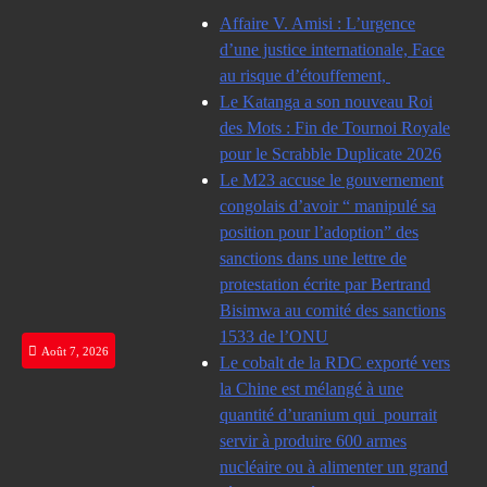
Skip
Affaire V. Amisi : L’urgence
to
d’une justice internationale, Face
content
au risque d’étouffement,
Le Katanga a son nouveau Roi
des Mots : Fin de Tournoi Royale
pour le Scrabble Duplicate 2026
Le M23 accuse le gouvernement
congolais d’avoir “ manipulé sa
position pour l’adoption” des
sanctions dans une lettre de
protestation écrite par Bertrand
Bisimwa au comité des sanctions
1533 de l’ONU
Août 7, 2026
Le cobalt de la RDC exporté vers
la Chine est mélangé à une
quantité d’uranium qui pourrait
servir à produire 600 armes
nucléaire ou à alimenter un grand