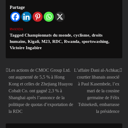
Partage
RWANDA
Tagged
Championnats du monde
,
cyclisme
,
droits
humains
,
Kigali
,
M23
,
RDC
,
Rwanda
,
sportswashing
,
Victoire Ingabire
Les actions de CMOC Group Ltd.
L’affaire Dani al-Achkar,
Navigation
ont augmenté de 5,5 % à Hong
courtier libanais associé
de
Kong et celles de Zhejiang Huayou
à Paul Kasembele, l’ex
Cobalt Co. ont gagné 2,3 % à
mari de la cousine
l’article
Shanghai après l’annonce de la
germaine de Félix
politique de quotas d’exportation de
Tshisekedi, embarrasse
la RDC
la présidence