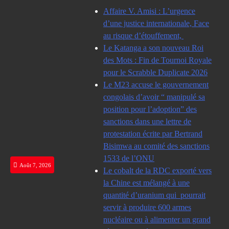
Skip
Affaire V. Amisi : L’urgence
to
d’une justice internationale, Face
content
au risque d’étouffement,
Le Katanga a son nouveau Roi
des Mots : Fin de Tournoi Royale
pour le Scrabble Duplicate 2026
Le M23 accuse le gouvernement
congolais d’avoir “ manipulé sa
position pour l’adoption” des
sanctions dans une lettre de
protestation écrite par Bertrand
Bisimwa au comité des sanctions
1533 de l’ONU
Août 7, 2026
Le cobalt de la RDC exporté vers
la Chine est mélangé à une
quantité d’uranium qui pourrait
servir à produire 600 armes
nucléaire ou à alimenter un grand