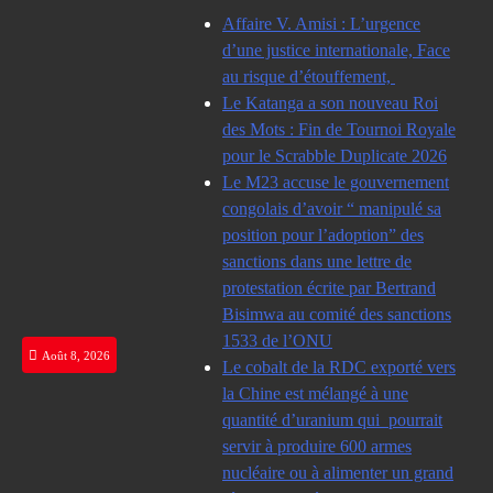
Skip
Affaire V. Amisi : L’urgence
to
d’une justice internationale, Face
content
au risque d’étouffement,
Le Katanga a son nouveau Roi
des Mots : Fin de Tournoi Royale
pour le Scrabble Duplicate 2026
Le M23 accuse le gouvernement
congolais d’avoir “ manipulé sa
position pour l’adoption” des
sanctions dans une lettre de
protestation écrite par Bertrand
Bisimwa au comité des sanctions
1533 de l’ONU
Août 8, 2026
Le cobalt de la RDC exporté vers
la Chine est mélangé à une
quantité d’uranium qui pourrait
servir à produire 600 armes
nucléaire ou à alimenter un grand