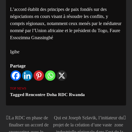
L’accord établit des principes de paix fondés sur des
négociations en cours visant à résoudre les conflits, y
compris régionaux, notamment ceux menés par le médiateur
nommé par l’Union africaine et le président du Togo, Faure
Essozimna Gnassingbé
Igihe
Partage
TOP NEWS
Tagged
Rencontre Doha RDC Rwanda
La RDC en phase de
Qui est Joseph Szlavik, l’initiateur du
Navigation
finaliser un accord de
projet de la création d’une vaste zone
de
sponsoring avec le
industrielle régionale dans l’est de la