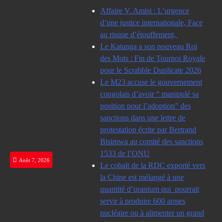
Skip
Affaire V. Amisi : L’urgence
to
d’une justice internationale, Face
content
au risque d’étouffement,
Le Katanga a son nouveau Roi
des Mots : Fin de Tournoi Royale
pour le Scrabble Duplicate 2026
Le M23 accuse le gouvernement
congolais d’avoir “ manipulé sa
position pour l’adoption” des
sanctions dans une lettre de
protestation écrite par Bertrand
Bisimwa au comité des sanctions
1533 de l’ONU
Août 7, 2026
Le cobalt de la RDC exporté vers
la Chine est mélangé à une
quantité d’uranium qui pourrait
servir à produire 600 armes
nucléaire ou à alimenter un grand