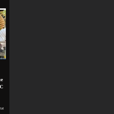
ue
DC
tat