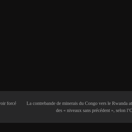
oir forcé
La contrebande de minerais du Congo vers le Rwanda at
des « niveaux sans précédent », selon 