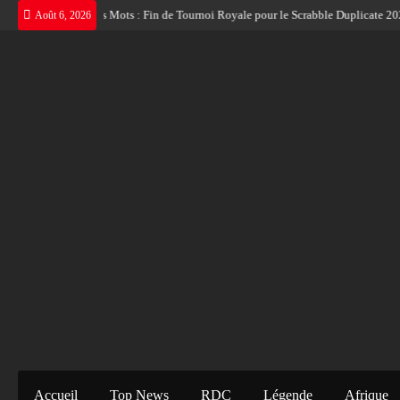
Skip
 nouveau Roi des Mots : Fin de Tournoi Royale pour le Scrabble Duplicate 2026
Août 6, 2026
to
content
Accueil
Top News
RDC
Légende
Afrique