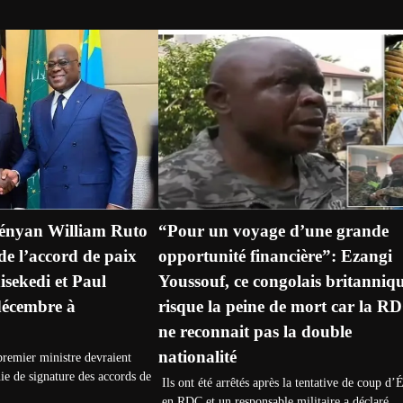
kényan William Ruto
“Pour un voyage d’une grande
 de l’accord de paix
opportunité financière”: Ezangi
isekedi et Paul
Youssouf, ce congolais britanniq
décembre à
risque la peine de mort car la R
ne reconnait pas la double
nationalité
premier ministre devraient
nie de signature des accords de
Ils ont été arrêtés après la tentative de coup d’É
en RDC et un responsable militaire a déclaré