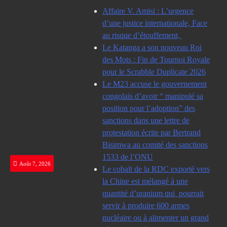
Skip
Affaire V. Amisi : L’urgence
to
d’une justice internationale, Face
content
au risque d’étouffement,
Le Katanga a son nouveau Roi
des Mots : Fin de Tournoi Royale
pour le Scrabble Duplicate 2026
Le M23 accuse le gouvernement
congolais d’avoir “ manipulé sa
position pour l’adoption” des
sanctions dans une lettre de
protestation écrite par Bertrand
Bisimwa au comité des sanctions
1533 de l’ONU
Août 7, 2026
Le cobalt de la RDC exporté vers
la Chine est mélangé à une
quantité d’uranium qui pourrait
servir à produire 600 armes
nucléaire ou à alimenter un grand