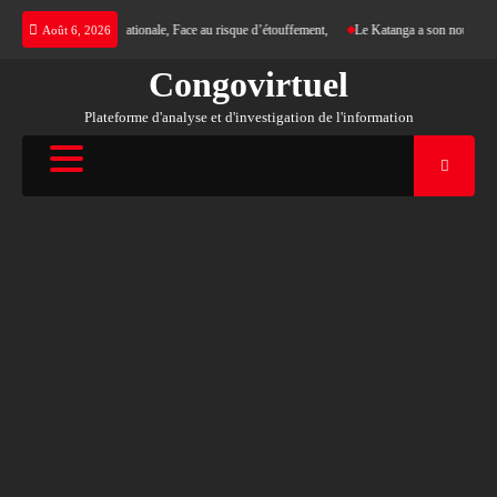
Skip
 d’une justice internationale, Face au risque d’étouffement,
Le Katanga a son nouveau Roi 
Août 6, 2026
to
content
Congovirtuel
Plateforme d'analyse et d'investigation de l'information