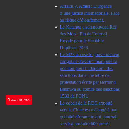
Skip
Affaire V. Amisi : L’urgence
to
d’une justice internationale, Face
content
au risque d’étouffement,
Le Katanga a son nouveau Roi
des Mots : Fin de Tournoi
Royale pour le Scrabble
Duplicate 2026
Le M23 accuse le gouvernement
congolais d’avoir “ manipulé sa
position pour l’adoption” des
sanctions dans une lettre de
protestation écrite par Bertrand
Bisimwa au comité des sanctions
1533 de l’ONU
Août 10, 2026
Le cobalt de la RDC exporté
vers la Chine est mélangé à une
quantité d’uranium qui pourrait
servir à produire 600 armes