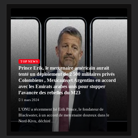
TOP NEWS
Prince Erik, le mercenaire américain aurait
tenté un déploiement de 2 500 militaires privés
Colombiens , Mexicains et Argentins en accord
avec les Emirats arabes unis pour stopper
l’avancée des rebelles du M23
1 mars 2024
L’ONU a récemment lié Erik Prince, le fondateur de
Blackwater, à un accord de mercenaire douteux dans le
Nord-Kivu, déchiré…