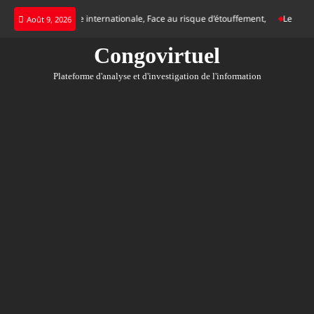
Skip
rgence d’une justice internationale, Face au risque d’étouffement,
Le Katanga
Août 9, 2026
to
content
Congovirtuel
Plateforme d'analyse et d'investigation de l'information