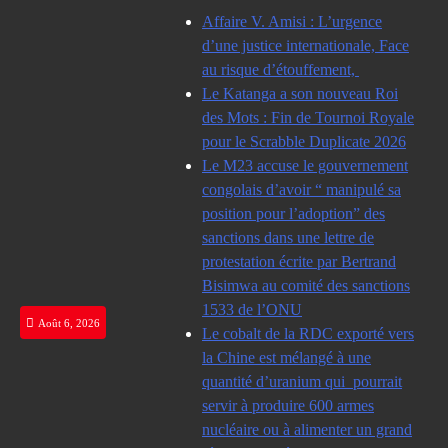
Skip
Affaire V. Amisi : L’urgence
to
d’une justice internationale, Face
content
au risque d’étouffement,
Le Katanga a son nouveau Roi
des Mots : Fin de Tournoi Royale
pour le Scrabble Duplicate 2026
Le M23 accuse le gouvernement
congolais d’avoir “ manipulé sa
position pour l’adoption” des
sanctions dans une lettre de
protestation écrite par Bertrand
Bisimwa au comité des sanctions
1533 de l’ONU
Août 6, 2026
Le cobalt de la RDC exporté vers
la Chine est mélangé à une
quantité d’uranium qui pourrait
servir à produire 600 armes
nucléaire ou à alimenter un grand