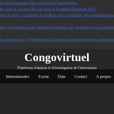
tice internationale, Face au risque d’étouffement,
s : Fin de Tournoi Royale pour le Scrabble Duplicate 2026
s d’avoir “ manipulé sa position pour l’adoption” des sanctions dans u
ine est mélangé à une quantité d’uranium qui pourrait servir à produir
ue annoncé par le Président de la république est une piste de solution po
Congovirtuel
Plateforme d'analyse et d'investigation de l'information
Internationales
Exetat
Data
Contact
A propos