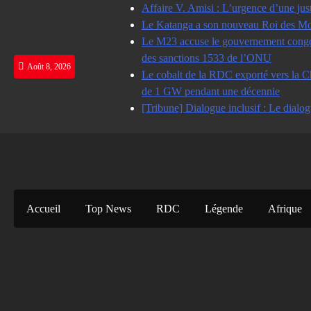
Skip
Affaire V. Amisi : L’urgence d’une jus
to
Le Katanga a son nouveau Roi des Mot
content
Le M23 accuse le gouvernement congolai
des sanctions 1533 de l’ONU
Août 8, 2026
Le cobalt de la RDC exporté vers la Ch
de 1 GW pendant une décennie
[Tribune] Dialogue inclusif : Le dialog
Accueil
Top News
RDC
Légende
Afrique