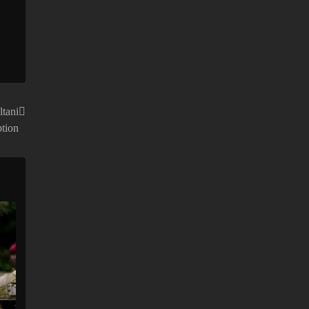
ltani
ption