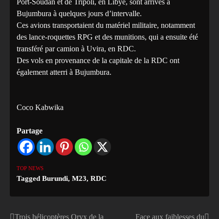
Port-Soudan et de Tripoli, en Libye, sont arrivés à
Bujumbura à quelques jours d’intervalle.
‎Ces avions transportaient du matériel militaire, notamment
des lance-roquettes RPG et des munitions, qui a ensuite été
transféré par camion à Uvira, en RDC.
‎Des vols en provenance de la capitale de la RDC ont
également atterri à Bujumbura.
‎Coco Kabwika
Partage
TOP NEWS
Tagged
Burundi
,
M23
,
RDC
Trois hélicoptères Oryx de la
Face aux faiblesses du