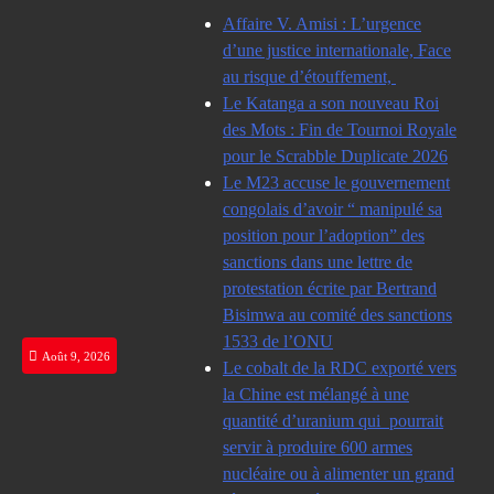
Skip
Affaire V. Amisi : L’urgence
to
d’une justice internationale, Face
content
au risque d’étouffement,
Le Katanga a son nouveau Roi
des Mots : Fin de Tournoi Royale
pour le Scrabble Duplicate 2026
Le M23 accuse le gouvernement
congolais d’avoir “ manipulé sa
position pour l’adoption” des
sanctions dans une lettre de
protestation écrite par Bertrand
Bisimwa au comité des sanctions
1533 de l’ONU
Août 9, 2026
Le cobalt de la RDC exporté vers
la Chine est mélangé à une
quantité d’uranium qui pourrait
servir à produire 600 armes
nucléaire ou à alimenter un grand