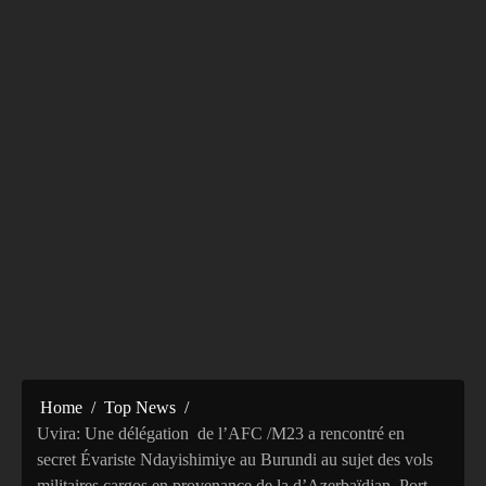
Home
Top News
‎Uvira: Une délégation de l’AFC /M23 a rencontré en
secret Évariste Ndayishimiye au Burundi au sujet des vols
militaires cargos en provenance de la d’Azerbaïdjan, Port-