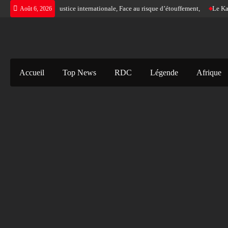
Skip
’urgence d’une justice internationale, Face au risque d’étouffement,
Le Katanga a
Août 6, 2026
to
content
Accueil
Top News
RDC
Légende
Afrique