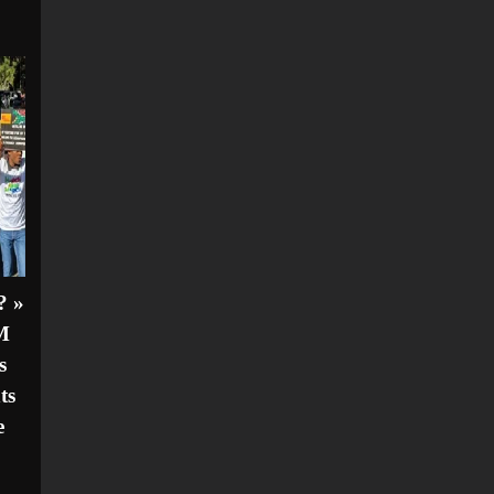
? »
M
s
ts
e