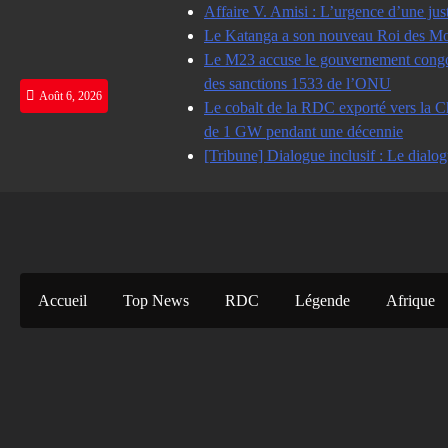
Skip
Affaire V. Amisi : L’urgence d’une jus
to
Le Katanga a son nouveau Roi des Mot
content
Le M23 accuse le gouvernement congolai
des sanctions 1533 de l’ONU
Août 6, 2026
Le cobalt de la RDC exporté vers la Ch
de 1 GW pendant une décennie
[Tribune] Dialogue inclusif : Le dialog
Accueil
Top News
RDC
Légende
Afrique