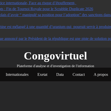
tice internationale, Face au risque d’étouffement,
s : Fin de Tournoi Royale pour le Scrabble Duplicate 2026
s d’avoir “ manipulé sa position pour l’adoption” des sanctions dans u
ine est mélangé à une quantité d’uranium qui pourrait servir à produir
ue annoncé par le Président de la république est une piste de solution po
Congovirtuel
Plateforme d'analyse et d'investigation de l'information
Internationales
Exetat
Data
Contact
A propos