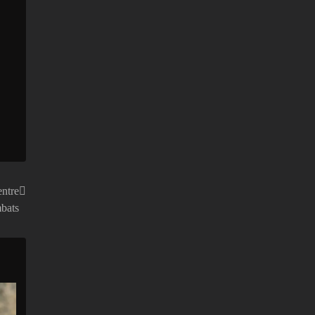
ntre
mbats