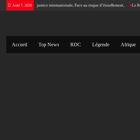
Skip
 L’urgence d’une justice internationale, Face au risque d’étouffement,
Le Katang
Août 7, 2026
to
content
Accueil
Top News
RDC
Légende
Afrique