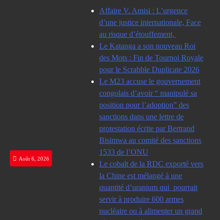
Skip
Affaire V. Amisi : L’urgence
to
d’une justice internationale, Face
content
au risque d’étouffement,
Le Katanga a son nouveau Roi
des Mots : Fin de Tournoi Royale
pour le Scrabble Duplicate 2026
Le M23 accuse le gouvernement
congolais d’avoir “ manipulé sa
position pour l’adoption” des
sanctions dans une lettre de
protestation écrite par Bertrand
Bisimwa au comité des sanctions
1533 de l’ONU
Août 6, 2026
Le cobalt de la RDC exporté vers
la Chine est mélangé à une
quantité d’uranium qui pourrait
servir à produire 600 armes
nucléaire ou à alimenter un grand