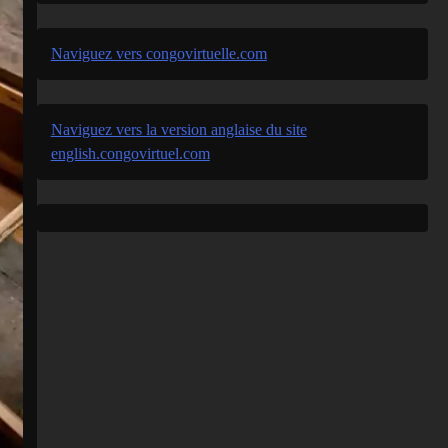
Naviguez vers congovirtuelle.com
Naviguez vers la version anglaise du site
english.congovirtuel.com