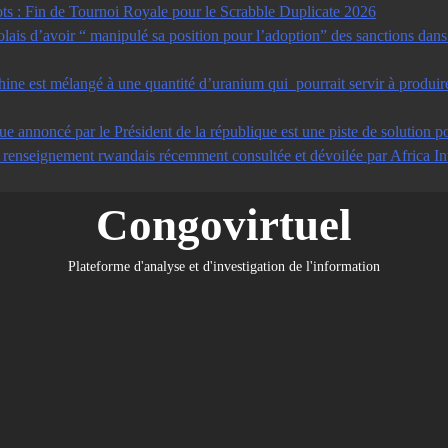
s : Fin de Tournoi Royale pour le Scrabble Duplicate 2026
s d’avoir “ manipulé sa position pour l’adoption” des sanctions dans u
ine est mélangé à une quantité d’uranium qui pourrait servir à produir
ue annoncé par le Président de la république est une piste de solution po
e renseignement rwandais récemment consultée et dévoilée par Africa In
Congovirtuel
Plateforme d'analyse et d'investigation de l'information