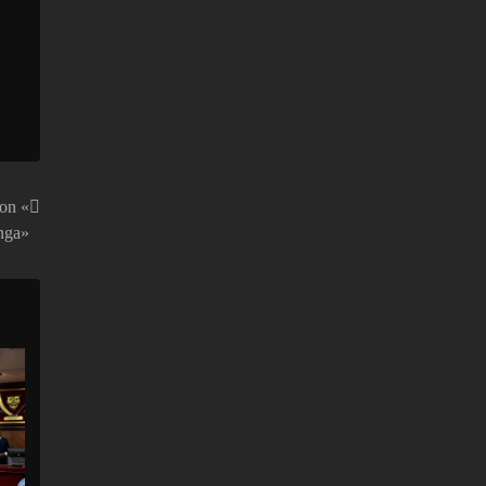
ion «
nga»