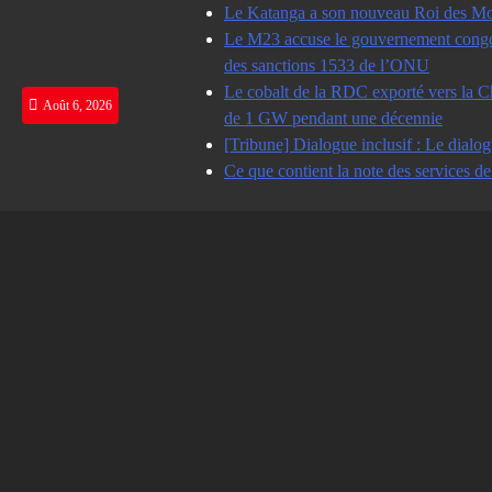
Skip
Le Katanga a son nouveau Roi des Mot
to
Le M23 accuse le gouvernement congolai
content
des sanctions 1533 de l’ONU
Le cobalt de la RDC exporté vers la Ch
Août 6, 2026
de 1 GW pendant une décennie
[Tribune] Dialogue inclusif : Le dialog
Ce que contient la note des services d