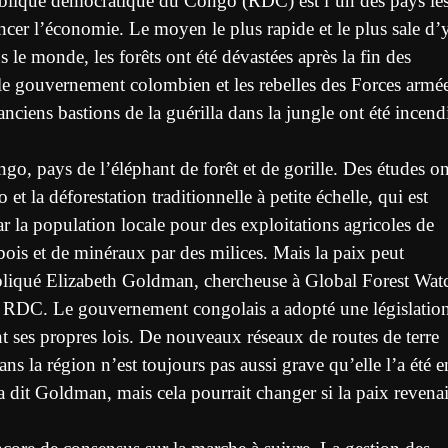
ublique démocratique du Congo (RDC) est l’un des pays le
cer l’économie. Le moyen le plus rapide et le plus sale d’
ns le monde, les forêts ont été dévastées après la fin des
 le gouvernement colombien et les rebelles des Forces armé
ens bastions de la guérilla dans la jungle ont été incend
go, pays de l’éléphant de forêt et de gorille. Des études on
et la déforestation traditionnelle à petite échelle, qui est
r la population locale pour des exploitations agricoles de
 bois et de minéraux par des milices. Mais la paix peut
expliqué Elizabeth Goldman, chercheuse à Global Forest Wat
n RDC. Le gouvernement congolais a adopté une législatio
t ses propres lois. De nouveaux réseaux de routes de terre
ans la région n’est toujours pas aussi grave qu’elle l’a été e
 dit Goldman, mais cela pourrait changer si la paix revenai