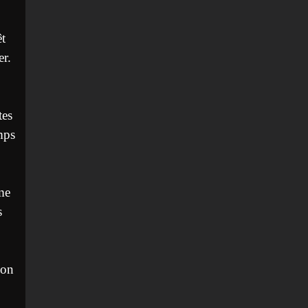
êt
er.
tes
mps
me
s
ion