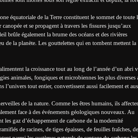
zone équatoriale de la Terre constituent le sommet de toute 
r canopée et se propagent à travers les fissures jusqu’aux
leil brûle également la brume des océans et des rivières
u de la planète. Les gouttelettes qui en tombent mettent la
alimentent la croissance tout au long de l’année d’un abri v
ogies animales, fongiques et microbiennes les plus diverses 
l’univers tout entier, convertissent aussi facilement et aus
rveilles de la nature. Comme les êtres humains, ils affecte
 également face à des événements géologiques nouveaux. Au
irant les gaz d’échappement de carbone de la modernité
amifiés de racines, de tiges épaisses, de feuilles fraîches, d
mptent parmi les systèmes naturels de captage du carbone les