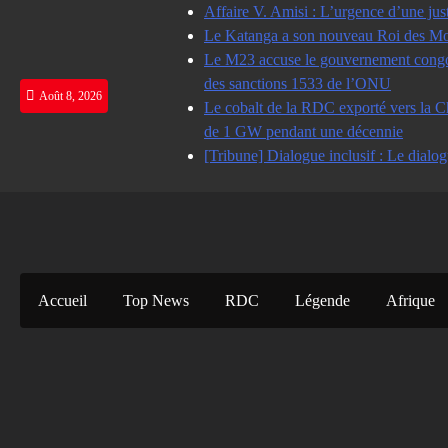
Skip
Affaire V. Amisi : L’urgence d’une jus
to
Le Katanga a son nouveau Roi des Mot
content
Le M23 accuse le gouvernement congolai
des sanctions 1533 de l’ONU
Août 8, 2026
Le cobalt de la RDC exporté vers la Ch
de 1 GW pendant une décennie
[Tribune] Dialogue inclusif : Le dialog
Accueil
Top News
RDC
Légende
Afrique