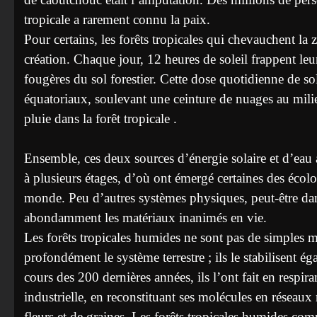
tropicale a rarement connu la paix.
Pour certains, les forêts tropicales qui chevauchent la 
création. Chaque jour, 12 heures de soleil frappent leu
fougères du sol forestier. Cette dose quotidienne de so
équatoriaux, soulevant une ceinture de nuages au milie
pluie dans la forêt tropicale .
Ensemble, ces deux sources d’énergie solaire et d’eau 
à plusieurs étages, d’où ont émergé certaines des écol
monde. Peu d’autres systèmes physiques, peut-être dans 
abondamment les matériaux inanimés en vie.
Les forêts tropicales humides ne sont pas de simples me
profondément le système terrestre ; ils le stabilisent
cours des 200 dernières années, ils l’ont fait en resp
industrielle, en reconstituant ses molécules en réseaux r
fleurs et de graines. Les forêts tropicales humides co