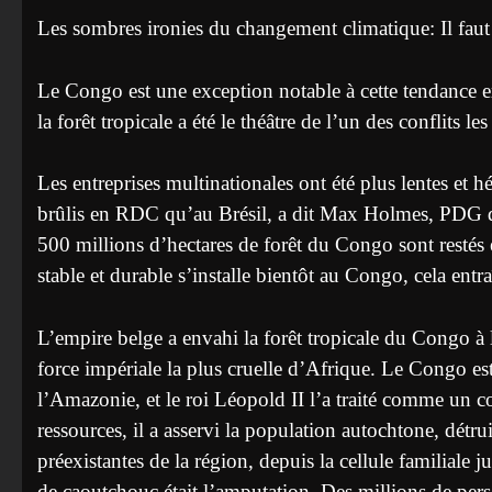
Les sombres ironies du changement climatique: Il faut 
Le Congo est une exception notable à cette tendance ext
la forêt tropicale a été le théâtre de l’un des conflits
Les entreprises multinationales ont été plus lentes et h
brûlis en RDC qu’au Brésil, a dit Max Holmes, PDG 
500 millions d’hectares de forêt du Congo sont restés e
stable et durable s’installe bientôt au Congo, cela ent
L’empire belge a envahi la forêt tropicale du Congo à
force impériale la plus cruelle d’Afrique. Le Congo es
l’Amazonie, et le roi Léopold II l’a traité comme un co
ressources, il a asservi la population autochtone, détrui
préexistantes de la région, depuis la cellule familial
de caoutchouc était l’amputation. Des millions de perso