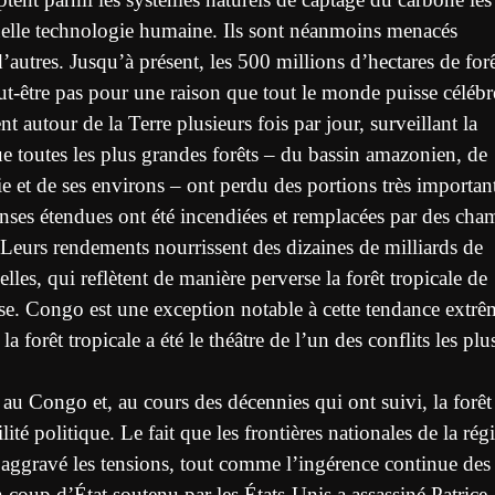
uelle technologie humaine. Ils sont néanmoins menacés
autres. Jusqu’à présent, les 500 millions d’hectares de for
ut-être pas pour une raison que tout le monde puisse célébr
t autour de la Terre plusieurs fois par jour, surveillant la
ue toutes les plus grandes forêts – du bassin amazonien, de
ie et de ses environs – ont perdu des portions très importan
ses étendues ont été incendiées et remplacées par des cha
. Leurs rendements nourrissent des dizaines de milliards de
lles, qui reflètent de manière perverse la forêt tropicale de
se. Congo est une exception notable à cette tendance extrê
la forêt tropicale a été le théâtre de l’un des conflits les plu
au Congo et, au cours des décennies qui ont suivi, la forêt
lité politique. Le fait que les frontières nationales de la rég
 a aggravé les tensions, tout comme l’ingérence continue des
 coup d’État soutenu par les États-Unis a assassiné Patrice