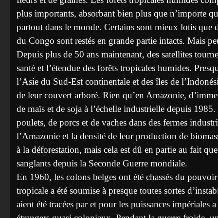
plus importants, absorbant bien plus que n’importe q
partout dans le monde. Certains sont mieux lotis que d’
du Congo sont restés en grande partie intacts. Mais pe
Depuis plus de 50 ans maintenant, des satellites tournen
santé et l’étendue des forêts tropicales humides. Presq
l’Asie du Sud-Est continentale et des îles de l’Indonés
de leur couvert arboré. Rien qu’en Amazonie, d’immen
de maïs et de soja à l’échelle industrielle depuis 1985
poulets, de porcs et de vaches dans des fermes industrie
l’Amazonie et la densité de leur production de biomas
à la déforestation, mais cela est dû en partie au fait que 
sanglants depuis la Seconde Guerre mondiale.
En 1960, les colons belges ont été chassés du pouvoir 
tropicale a été soumise à presque toutes sortes d’instabi
aient été tracées par et pour les puissances impériales
étrangers quasi coloniaux. Pendant la guerre froide, un