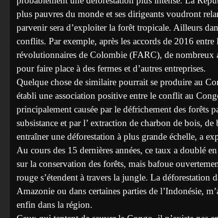
probablement une déforestation plus intense. La Rép
plus pauvres du monde et ses dirigeants voudront relan
parvenir sera d’exploiter la forêt tropicale. Ailleurs da
conflits. Par exemple, après les accords de 2016 entre
révolutionnaires de Colombie (FARC), de nombreux anci
pour faire place à des fermes et d’autres entreprises.
Quelque chose de similaire pourrait se produire au Con
établi une association positive entre le conflit au Congo 
principalement causée par le défrichement des forêts pa
subsistance et par l’ extraction de charbon de bois, de
entraîner une déforestation à plus grande échelle, a 
Au cours des 15 dernières années, ce taux a doublé e
sur la conservation des forêts, mais bafoue ouvertemen
rouge s’étendent à travers la jungle. La déforestation d
Amazonie ou dans certaines parties de l’Indonésie, m’a
enfin dans la région.