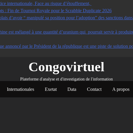
tice internationale, Face au risque d’étouffement,
s : Fin de Tournoi Royale pour le Scrabble Duplicate 2026
s d’avoir “ manipulé sa position pour l’adoption” des sanctions dans u
ine est mélangé à une quantité d’uranium qui pourrait servir à produir
ue annoncé par le Président de la république est une piste de solution po
Congovirtuel
Plateforme d'analyse et d'investigation de l'information
Internationales
Exetat
Data
Contact
A propos