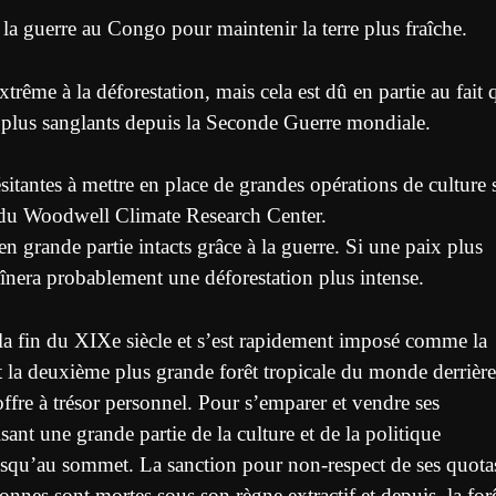
la guerre au Congo pour maintenir la terre plus fraîche.
rême à la déforestation, mais cela est dû en partie au fait 
 les plus sanglants depuis la Seconde Guerre mondiale.
ésitantes à mettre en place de grandes opérations de culture 
du Woodwell Climate Research Center.
n grande partie intacts grâce à la guerre. Si une paix plus
raînera probablement une déforestation plus intense.
 la fin du XIXe siècle et s’est rapidement imposé comme la
t la deuxième plus grande forêt tropicale du monde derrière
ffre à trésor personnel. Pour s’emparer et vendre ses
sant une grande partie de la culture et de la politique
e jusqu’au sommet. La sanction pour non-respect de ses quota
nnes sont mortes sous son règne extractif et depuis, la for