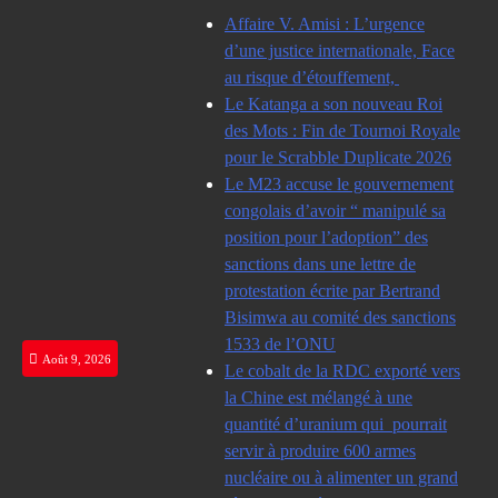
Skip
Affaire V. Amisi : L’urgence
to
d’une justice internationale, Face
content
au risque d’étouffement,
Le Katanga a son nouveau Roi
des Mots : Fin de Tournoi Royale
pour le Scrabble Duplicate 2026
Le M23 accuse le gouvernement
congolais d’avoir “ manipulé sa
position pour l’adoption” des
sanctions dans une lettre de
protestation écrite par Bertrand
Bisimwa au comité des sanctions
1533 de l’ONU
Août 9, 2026
Le cobalt de la RDC exporté vers
la Chine est mélangé à une
quantité d’uranium qui pourrait
servir à produire 600 armes
nucléaire ou à alimenter un grand