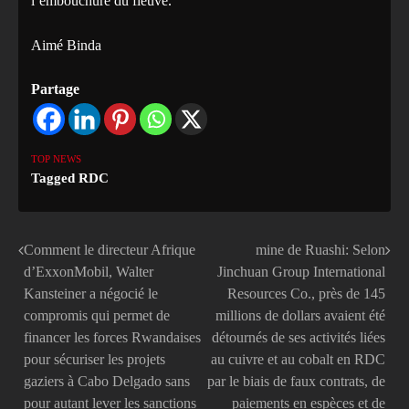
l’embouchure du fleuve.
Aimé Binda
Partage
TOP NEWS
Tagged
RDC
Comment le directeur Afrique
mine de Ruashi: Selon
Navigation
d’ExxonMobil, Walter
Jinchuan Group International
de
Kansteiner a négocié le
Resources Co., près de 145
compromis qui permet de
millions de dollars avaient été
l’article
financer les forces Rwandaises
détournés de ses activités liées
pour sécuriser les projets
au cuivre et au cobalt en RDC
gaziers à Cabo Delgado sans
par le biais de faux contrats, de
pour autant lever les sanctions
paiements en espèces et de