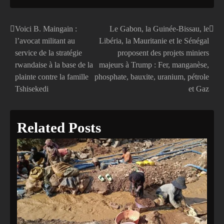
Voici B. Maingain :
Le Gabon, la Guinée-Bissau, le
Navigation
l’avocat militant au
Libéria, la Mauritanie et le Sénégal
de
service de la stratégie
proposent des projets miniers
rwandaise à la base de la
majeurs à Trump : Fer, manganèse,
l’article
plainte contre la famille
phosphate, bauxite, uranium, pétrole
Tshisekedi
et Gaz
Related Posts