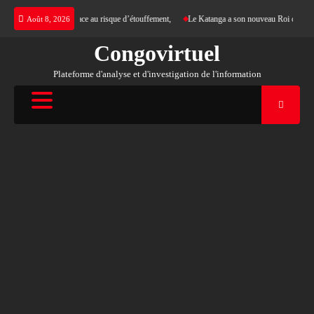
Skip
ce internationale, Face au risque d’étouffement,
Le Katanga a son nouveau Roi des Mots : F
Août 8, 2026
to
content
Congovirtuel
Plateforme d'analyse et d'investigation de l'information