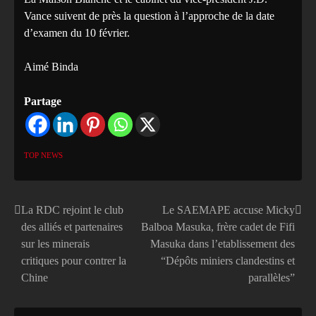
Vance suivent de près la question à l’approche de la date
d’examen du 10 février.
Aimé Binda
Partage
TOP NEWS
La RDC rejoint le club
Le SAEMAPE accuse Micky
Navigation
des alliés et partenaires
Balboa Masuka, frère cadet de Fifi
de
sur les minerais
Masuka dans l’etablissement des
critiques pour contrer la
“Dépôts miniers clandestins et
l’article
Chine
parallèles”