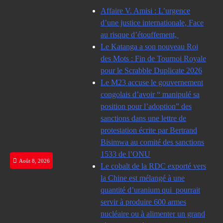
Skip
Affaire V. Amisi : L’urgence
to
d’une justice internationale, Face
content
au risque d’étouffement,
Le Katanga a son nouveau Roi
des Mots : Fin de Tournoi Royale
pour le Scrabble Duplicate 2026
Le M23 accuse le gouvernement
congolais d’avoir “ manipulé sa
position pour l’adoption” des
sanctions dans une lettre de
protestation écrite par Bertrand
Bisimwa au comité des sanctions
1533 de l’ONU
Août 8, 2026
Le cobalt de la RDC exporté vers
la Chine est mélangé à une
quantité d’uranium qui pourrait
servir à produire 600 armes
nucléaire ou à alimenter un grand