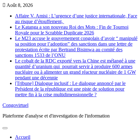
Skip
Août 8, 2026
to
Affaire V. Amisi : L’urgence d’une justice internationale, Face
content
au risque d’étouffement,
Le Katanga a son nouveau Roi des Mots : Fin de Tournoi
Royale pour le Scrabble Duplicate 2026
Le M23 accuse le gouvernement congolais d’avoir “ manipulé
sa position pour l’adoption” des sanctions dans une lettre de
protestation écrite par Bertrand Bisimwa au comité des
sanctions 1533 de l’ONU
Le cobalt de la RDC exporté vers la Chine est mélangé à une
quantité d’uranium qui pourrait servir à produire 600 armes
nucléaire ou à alimenter un grand réacteur nucléaire de 1 GW
pendant une décennie
[Tribune] Dialogue inclusif : Le dialogue annoncé par le
Président de la république est une piste de solution pour
mettre fin à la crise multidimensionnelle ?
Congovirtuel
Plateforme d'analyse et d'investigation de l'information
Accueil