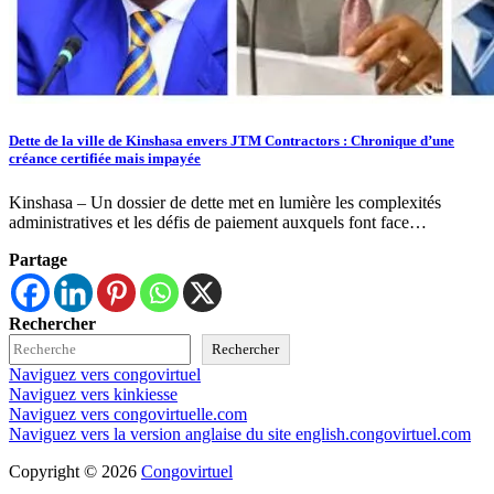
Dette de la ville de Kinshasa envers JTM Contractors : Chronique d’une
créance certifiée mais impayée
Kinshasa – Un dossier de dette met en lumière les complexités
administratives et les défis de paiement auxquels font face…
Partage
Rechercher
Rechercher
Naviguez vers congovirtuel
Naviguez vers kinkiesse
Naviguez vers congovirtuelle.com
Naviguez vers la version anglaise du site english.congovirtuel.com
Copyright © 2026
Congovirtuel