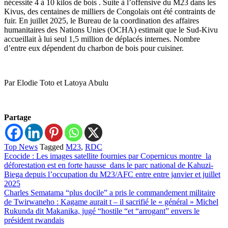
nécessite 4 à 10 kilos de bois . Suite à l’offensive du M23 dans les
Kivus, des centaines de milliers de Congolais ont été contraints de
fuir. En juillet 2025, le Bureau de la coordination des affaires
humanitaires des Nations Unies (OCHA) estimait que le Sud-Kivu
accueillait à lui seul 1,5 million de déplacés internes. Nombre
d’entre eux dépendent du charbon de bois pour cuisiner.
Par Elodie Toto et Latoya Abulu
Partage
Top News
Tagged
M23
,
RDC
Navigation
Ecocide : Les images satellite fournies par Copernicus montre la
déforestation est en forte hausse dans le parc national de Kahuzi-
de
Biega depuis l’occupation du M23/AFC entre entre janvier et juillet
l’article
2025
Charles Sematama “plus docile” a pris le commandement militaire
de Twirwaneho : Kagame aurait t – il sacrifié le « général » Michel
Rukunda dit Makanika, jugé “hostile “et “arrogant” envers le
président rwandais