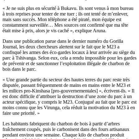
« Je ne suis plus en sécurité à Bukavu. Ils sont venus à mon bureau
à trois reprises pour tenter de me tuer ; ils ont tenté de m’enlever,
mais sans succès. Mon téléphone a été piraté, mon équipe est
constamment surveillée… Mes sources ont confirmé que ma tête
était mise à prix, alors je vis caché », explique Aruna.
Dans une publication parue dans le dernier numéro du Gorilla
Journal, les deux chercheurs alertent sur le fait que le M23 a
confisqué les armes des éco-gardes locaux à leur arrivée au siège du
parc à Tshivanga. Selon eux, cela a rendu impossible pour les gardes
de prévenir et de sanctionner l’exploitation illégale de charbon de
bois dans le parc.
« Une grande partie du secteur des hautes terres du parc reste très
disputée, passant fréquemment de mains en mains entre le M23 et
les milices pro-Kinshasa [pro-gouvernementales] », écrivent-ils. « Il
est donc difficile d’attribuer la destruction d’une zone du parc à un
acteur spécifique, y compris le M23. Conjugué au fait que le parc est
moins connu que les Virunga, cela réduit la motivation du M23 à en
faire une priorité. »
Les habitants fabriquent du charbon de bois à partir d’arbres
fraîchement coupés, puis le carbonisent dans des fours artisanaux
pendant environ une semaine. Chaque kilo de charbon produit