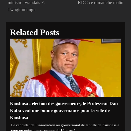
de
ministre rwandais F.
RDC ce dimanche matin
Twagiramungu
l’article
Related Posts
Kinshasa : élection des gouverneurs, le Professeur Dan
Kuba veut une bonne gouvernance pour la ville de
Kinshasa
Le candidat de l’innovation au gouvernorat de la ville de Kinshasa a
tenu un point-presse ce samedi 16 mars à…