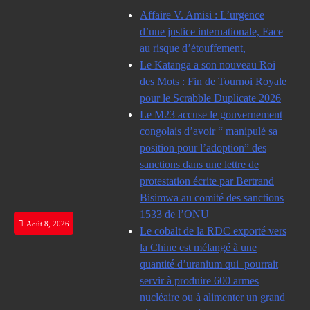
Skip
Affaire V. Amisi : L’urgence
to
d’une justice internationale, Face
content
au risque d’étouffement,
Le Katanga a son nouveau Roi
des Mots : Fin de Tournoi Royale
pour le Scrabble Duplicate 2026
Le M23 accuse le gouvernement
congolais d’avoir “ manipulé sa
position pour l’adoption” des
sanctions dans une lettre de
protestation écrite par Bertrand
Bisimwa au comité des sanctions
1533 de l’ONU
Août 8, 2026
Le cobalt de la RDC exporté vers
la Chine est mélangé à une
quantité d’uranium qui pourrait
servir à produire 600 armes
nucléaire ou à alimenter un grand