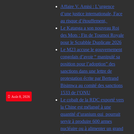
Skip
Affaire V. Amisi : L’urgence
to
d’une justice internationale, Face
content
au risque d’étouffement,
Le Katanga a son nouveau Roi
des Mots : Fin de Tournoi Royale
pour le Scrabble Duplicate 2026
Le M23 accuse le gouvernement
congolais d’avoir “ manipulé sa
position pour l’adoption” des
sanctions dans une lettre de
protestation écrite par Bertrand
Bisimwa au comité des sanctions
1533 de l’ONU
Août 8, 2026
Le cobalt de la RDC exporté vers
la Chine est mélangé à une
quantité d’uranium qui pourrait
servir à produire 600 armes
nucléaire ou à alimenter un grand