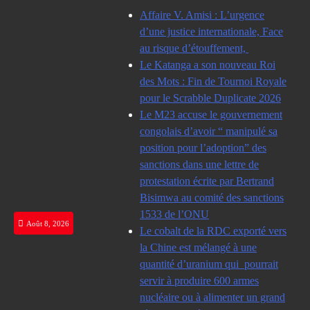
Skip
Affaire V. Amisi : L’urgence
to
d’une justice internationale, Face
content
au risque d’étouffement,
Le Katanga a son nouveau Roi
des Mots : Fin de Tournoi Royale
pour le Scrabble Duplicate 2026
Le M23 accuse le gouvernement
congolais d’avoir “ manipulé sa
position pour l’adoption” des
sanctions dans une lettre de
protestation écrite par Bertrand
Bisimwa au comité des sanctions
1533 de l’ONU
Août 8, 2026
Le cobalt de la RDC exporté vers
la Chine est mélangé à une
quantité d’uranium qui pourrait
servir à produire 600 armes
nucléaire ou à alimenter un grand