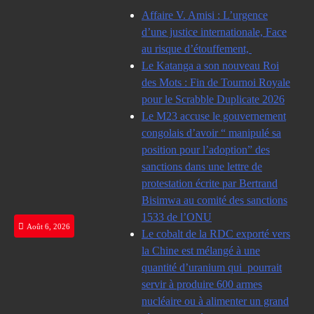
Skip
Affaire V. Amisi : L’urgence
to
d’une justice internationale, Face
content
au risque d’étouffement,
Le Katanga a son nouveau Roi
des Mots : Fin de Tournoi Royale
pour le Scrabble Duplicate 2026
Le M23 accuse le gouvernement
congolais d’avoir “ manipulé sa
position pour l’adoption” des
sanctions dans une lettre de
protestation écrite par Bertrand
Bisimwa au comité des sanctions
1533 de l’ONU
Août 6, 2026
Le cobalt de la RDC exporté vers
la Chine est mélangé à une
quantité d’uranium qui pourrait
servir à produire 600 armes
nucléaire ou à alimenter un grand