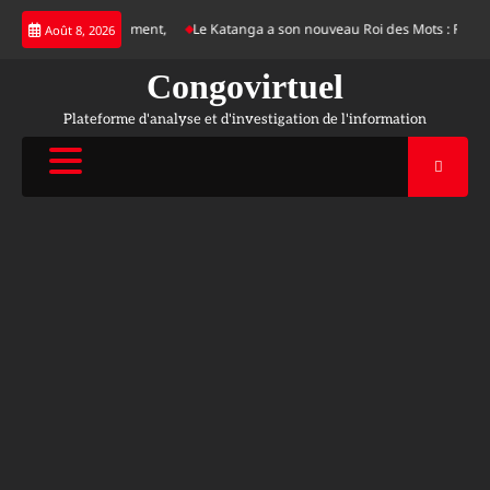
Skip
sque d’étouffement,
Le Katanga a son nouveau Roi des Mots : Fin de Tournoi 
Août 8, 2026
to
content
Congovirtuel
Plateforme d'analyse et d'investigation de l'information