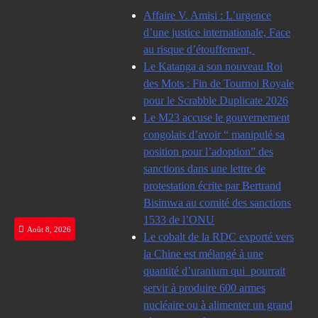
Skip
Affaire V. Amisi : L’urgence
to
d’une justice internationale, Face
content
au risque d’étouffement,
Le Katanga a son nouveau Roi
des Mots : Fin de Tournoi Royale
pour le Scrabble Duplicate 2026
Le M23 accuse le gouvernement
congolais d’avoir “ manipulé sa
position pour l’adoption” des
sanctions dans une lettre de
protestation écrite par Bertrand
Bisimwa au comité des sanctions
1533 de l’ONU
Août 8, 2026
Le cobalt de la RDC exporté vers
la Chine est mélangé à une
quantité d’uranium qui pourrait
servir à produire 600 armes
nucléaire ou à alimenter un grand