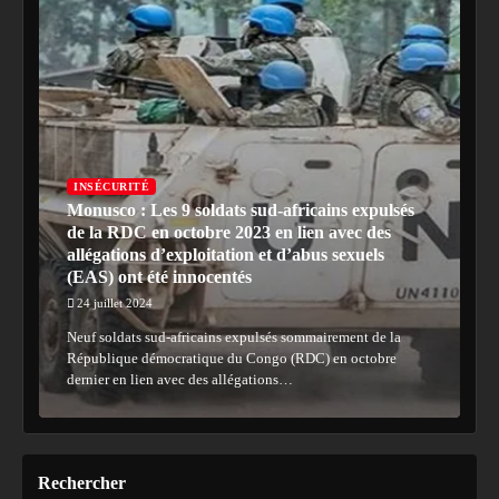
INSÉCURITÉ
Monusco : Les 9 soldats sud-africains expulsés
de la RDC en octobre 2023 en lien avec des
allégations d’exploitation et d’abus sexuels
(EAS) ont été innocentés
24 juillet 2024
Neuf soldats sud-africains expulsés sommairement de la
République démocratique du Congo (RDC) en octobre
dernier en lien avec des allégations…
Rechercher