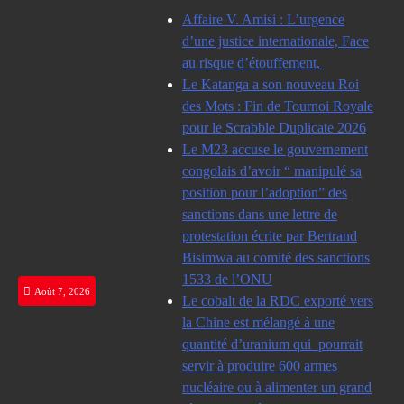
Skip
Affaire V. Amisi : L’urgence
to
d’une justice internationale, Face
content
au risque d’étouffement,
Le Katanga a son nouveau Roi
des Mots : Fin de Tournoi Royale
pour le Scrabble Duplicate 2026
Le M23 accuse le gouvernement
congolais d’avoir “ manipulé sa
position pour l’adoption” des
sanctions dans une lettre de
protestation écrite par Bertrand
Bisimwa au comité des sanctions
1533 de l’ONU
Août 7, 2026
Le cobalt de la RDC exporté vers
la Chine est mélangé à une
quantité d’uranium qui pourrait
servir à produire 600 armes
nucléaire ou à alimenter un grand