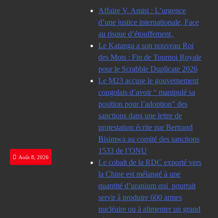
Skip
Affaire V. Amisi : L’urgence
to
d’une justice internationale, Face
content
au risque d’étouffement,
Le Katanga a son nouveau Roi
des Mots : Fin de Tournoi Royale
pour le Scrabble Duplicate 2026
Le M23 accuse le gouvernement
congolais d’avoir “ manipulé sa
position pour l’adoption” des
sanctions dans une lettre de
protestation écrite par Bertrand
Bisimwa au comité des sanctions
1533 de l’ONU
Août 8, 2026
Le cobalt de la RDC exporté vers
la Chine est mélangé à une
quantité d’uranium qui pourrait
servir à produire 600 armes
nucléaire ou à alimenter un grand