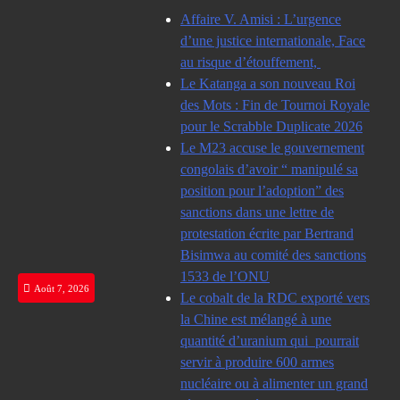
Skip
Affaire V. Amisi : L’urgence
to
d’une justice internationale, Face
content
au risque d’étouffement,
Le Katanga a son nouveau Roi
des Mots : Fin de Tournoi Royale
pour le Scrabble Duplicate 2026
Le M23 accuse le gouvernement
congolais d’avoir “ manipulé sa
position pour l’adoption” des
sanctions dans une lettre de
protestation écrite par Bertrand
Bisimwa au comité des sanctions
1533 de l’ONU
Août 7, 2026
Le cobalt de la RDC exporté vers
la Chine est mélangé à une
quantité d’uranium qui pourrait
servir à produire 600 armes
nucléaire ou à alimenter un grand