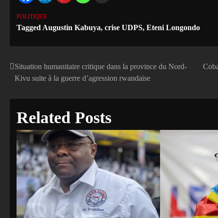
POLITIQUE
Tagged
Augustin Kabuya
,
crise UDPS
,
Eteni Longondo
Situation humanitaire critique dans la province du Nord-
Coba
Navigation
Kivu suite à la guerre d’agression rwandaise
de
l’article
Related Posts