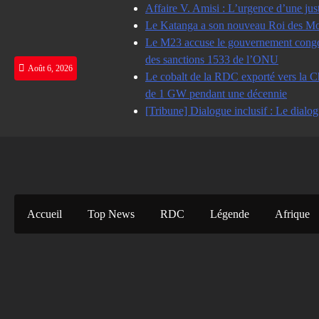
Skip
Affaire V. Amisi : L’urgence d’une jus
to
Le Katanga a son nouveau Roi des Mot
content
Le M23 accuse le gouvernement congolai
des sanctions 1533 de l’ONU
Août 6, 2026
Le cobalt de la RDC exporté vers la Ch
de 1 GW pendant une décennie
[Tribune] Dialogue inclusif : Le dialog
Accueil
Top News
RDC
Légende
Afrique