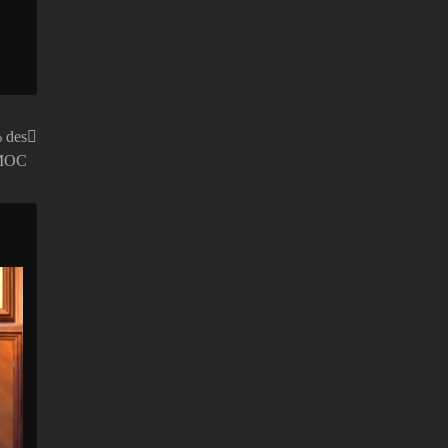
% des
CMOC