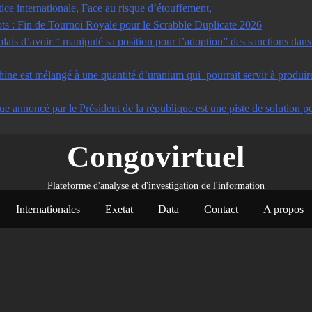
tice internationale, Face au risque d’étouffement,
s : Fin de Tournoi Royale pour le Scrabble Duplicate 2026
s d’avoir “ manipulé sa position pour l’adoption” des sanctions dans u
ine est mélangé à une quantité d’uranium qui pourrait servir à produir
ue annoncé par le Président de la république est une piste de solution po
Congovirtuel
Plateforme d'analyse et d'investigation de l'information
Internationales
Exetat
Data
Contact
A propos