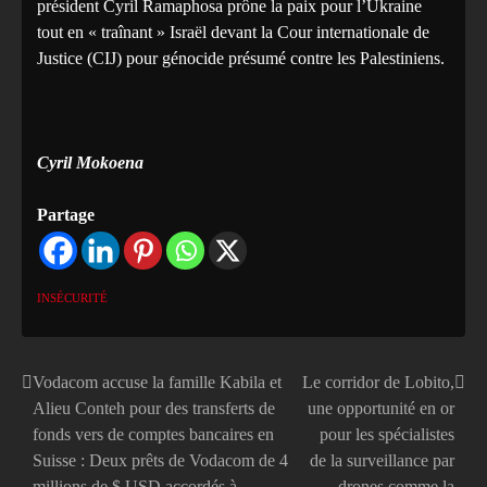
président Cyril Ramaphosa prône la paix pour l’Ukraine
tout en « traînant » Israël devant la Cour internationale de
Justice (CIJ) pour génocide présumé contre les Palestiniens.
Cyril Mokoena
Partage
INSÉCURITÉ
Vodacom accuse la famille Kabila et
Le corridor de Lobito,
Navigation
Alieu Conteh pour des transferts de
une opportunité en or
de
fonds vers de comptes bancaires en
pour les spécialistes
Suisse : Deux prêts de Vodacom de 4
de la surveillance par
l’article
millions de $ USD accordés à
drones comme la