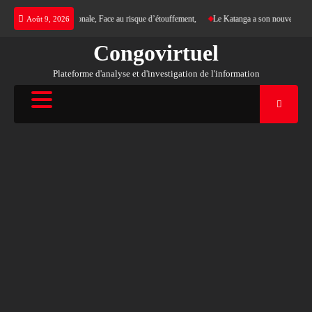
Skip
 justice internationale, Face au risque d’étouffement,
Le Katanga a son nouveau Roi des Mo
Août 9, 2026
to
content
Congovirtuel
Plateforme d'analyse et d'investigation de l'information