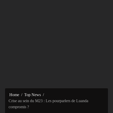
Home
Top News
Crise au sein du M23 : Les pourparlers de Luanda
compromis ?