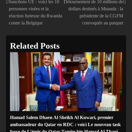
Sanctions UE : voici les 10
Détournement de 10 millions de
Navigation
personnes visées et la
dollars destinés à Muanda : la
de
réaction furieuse du Rwanda
présidente de la CGFM
contre la Belgique
convoquée au parquet
l’article
Related Posts
Hamad Salem Dhaen Al Sheikh Al Kuwari, premier
ambassadeur du Qatar en RDC : voici Le nouveau task
force de L’émir du Qatar Tamim bin Hamad Al Thani