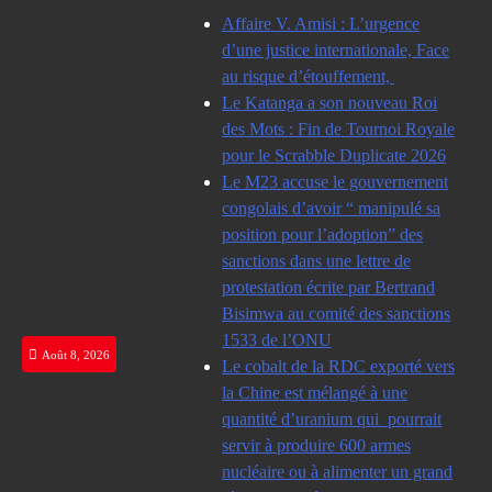
Skip
Affaire V. Amisi : L’urgence
to
d’une justice internationale, Face
content
au risque d’étouffement,
Le Katanga a son nouveau Roi
des Mots : Fin de Tournoi Royale
pour le Scrabble Duplicate 2026
Le M23 accuse le gouvernement
congolais d’avoir “ manipulé sa
position pour l’adoption” des
sanctions dans une lettre de
protestation écrite par Bertrand
Bisimwa au comité des sanctions
1533 de l’ONU
Août 8, 2026
Le cobalt de la RDC exporté vers
la Chine est mélangé à une
quantité d’uranium qui pourrait
servir à produire 600 armes
nucléaire ou à alimenter un grand