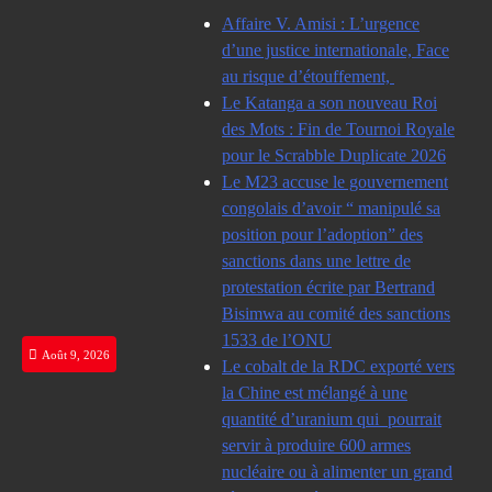
Skip
Affaire V. Amisi : L’urgence
to
d’une justice internationale, Face
content
au risque d’étouffement,
Le Katanga a son nouveau Roi
des Mots : Fin de Tournoi Royale
pour le Scrabble Duplicate 2026
Le M23 accuse le gouvernement
congolais d’avoir “ manipulé sa
position pour l’adoption” des
sanctions dans une lettre de
protestation écrite par Bertrand
Bisimwa au comité des sanctions
1533 de l’ONU
Août 9, 2026
Le cobalt de la RDC exporté vers
la Chine est mélangé à une
quantité d’uranium qui pourrait
servir à produire 600 armes
nucléaire ou à alimenter un grand