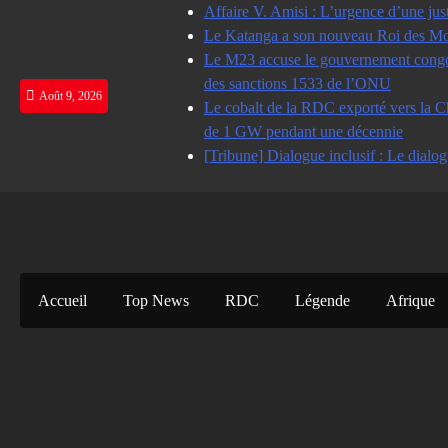
Skip
Affaire V. Amisi : L’urgence d’une jus
to
Le Katanga a son nouveau Roi des Mot
content
Le M23 accuse le gouvernement congolai
des sanctions 1533 de l’ONU
Août 9, 2026
Le cobalt de la RDC exporté vers la Ch
de 1 GW pendant une décennie
[Tribune] Dialogue inclusif : Le dialog
Accueil
Top News
RDC
Légende
Afrique