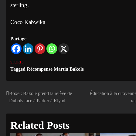
sterling.
Coco Kabwika
Partage
SPORTS
Tagged
Récompense Martin Bakole
Boxe : Bakole prend la relève de
Éducation à la citoyenn
Navigation
Dubois face à Parker à Riyad
ra
de
l’article
Related Posts