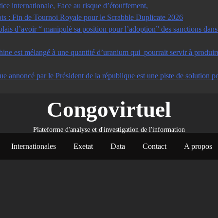
tice internationale, Face au risque d’étouffement,
s : Fin de Tournoi Royale pour le Scrabble Duplicate 2026
s d’avoir “ manipulé sa position pour l’adoption” des sanctions dans u
ine est mélangé à une quantité d’uranium qui pourrait servir à produir
ue annoncé par le Président de la république est une piste de solution po
Congovirtuel
Plateforme d'analyse et d'investigation de l'information
Internationales
Exetat
Data
Contact
A propos