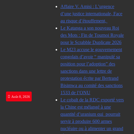
Skip
Affaire V. Amisi : L’urgence
to
d’une justice internationale, Face
content
au risque d’étouffement,
Le Katanga a son nouveau Roi
des Mots : Fin de Tournoi Royale
pour le Scrabble Duplicate 2026
Le M23 accuse le gouvernement
congolais d’avoir “ manipulé sa
position pour l’adoption” des
sanctions dans une lettre de
protestation écrite par Bertrand
Bisimwa au comité des sanctions
1533 de l’ONU
Août 8, 2026
Le cobalt de la RDC exporté vers
la Chine est mélangé à une
quantité d’uranium qui pourrait
servir à produire 600 armes
nucléaire ou à alimenter un grand