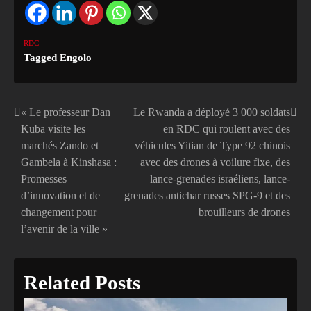
RDC
Tagged
Engolo
« Le professeur Dan
Le Rwanda a déployé 3 000 soldats
Navigation
Kuba visite les
en RDC qui roulent avec des
de
marchés Zando et
véhicules Yitian de Type 92 chinois
Gambela à Kinshasa :
avec des drones à voilure fixe, des
l’article
Promesses
lance-grenades israéliens, lance-
d’innovation et de
grenades antichar russes SPG-9 et des
changement pour
brouilleurs de drones
l’avenir de la ville »
Related Posts