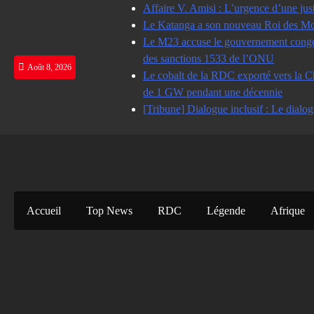
Skip
Affaire V. Amisi : L’urgence d’une jus
to
Le Katanga a son nouveau Roi des Mot
content
Le M23 accuse le gouvernement congolai
des sanctions 1533 de l’ONU
Août 8, 2026
Le cobalt de la RDC exporté vers la Ch
de 1 GW pendant une décennie
[Tribune] Dialogue inclusif : Le dialog
Accueil
Top News
RDC
Légende
Afrique