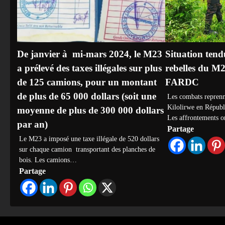
De janvier à mi-mars 2024, le M23
Situation tendu
a prélevé des taxes illégales sur plus
rebelles du M
de 125 camions, pour un montant
FARDC
de plus de 65 000 dollars (soit une
Les combats reprenn
Kilolirwe en Répub
moyenne de plus de 300 000 dollars
Les affrontements o
par an)
Partage
Le M23 a imposé une taxe illégale de 520 dollars
sur chaque camion transportant des planches de
bois. Les camions…
Partage