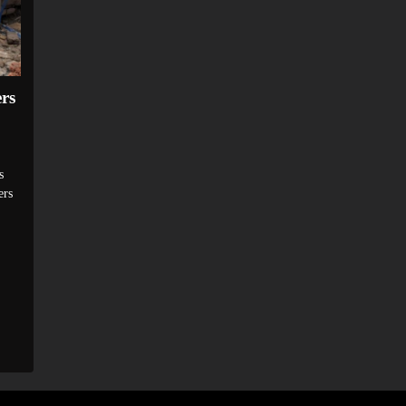
rs
s
ers