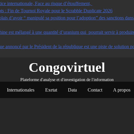
tice internationale, Face au risque d’étouffement,
s : Fin de Tournoi Royale pour le Scrabble Duplicate 2026
s d’avoir “ manipulé sa position pour l’adoption” des sanctions dans u
ine est mélangé à une quantité d’uranium qui pourrait servir à produir
ue annoncé par le Président de la république est une piste de solution po
Congovirtuel
Plateforme d'analyse et d'investigation de l'information
Internationales
Exetat
Data
Contact
A propos