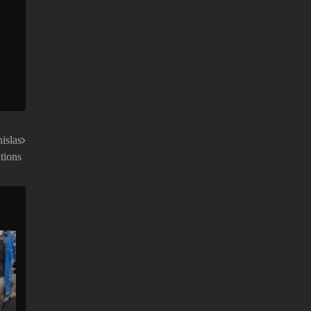
islas
tions