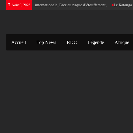
Skip
ce d’une justice internationale, Face au risque d’étouffement,
Le Katanga a son 
Août 9, 2026
to
content
Accueil
Top News
RDC
Légende
Afrique