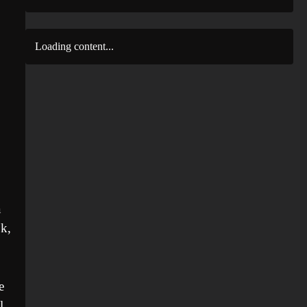
Loading content...
a
ok,
e
l