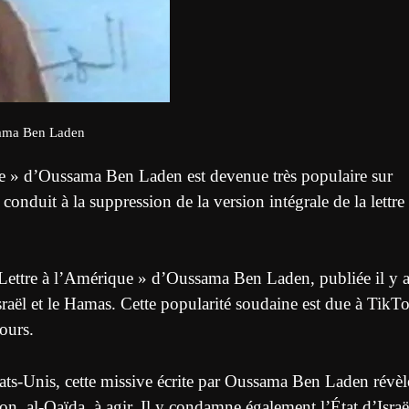
ama Ben Laden
que » d’Oussama Ben Laden est devenue très populaire sur
onduit à la suppression de la version intégrale de la lettre
« Lettre à l’Amérique » d’Oussama Ben Laden, publiée il y 
Israël et le Hamas. Cette popularité soudaine est due à TikT
jours.
tats-Unis, cette missive écrite par Oussama Ben Laden révèl
tion, al-Qaïda, à agir. Il y condamne également l’État d’Israë