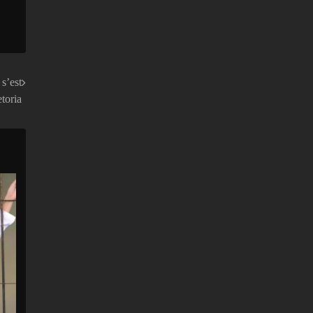
s’est
etoria