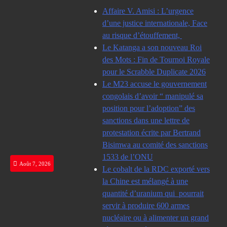
Skip
Affaire V. Amisi : L’urgence
to
d’une justice internationale, Face
content
au risque d’étouffement,
Le Katanga a son nouveau Roi
des Mots : Fin de Tournoi Royale
pour le Scrabble Duplicate 2026
Le M23 accuse le gouvernement
congolais d’avoir “ manipulé sa
position pour l’adoption” des
sanctions dans une lettre de
protestation écrite par Bertrand
Bisimwa au comité des sanctions
1533 de l’ONU
Août 7, 2026
Le cobalt de la RDC exporté vers
la Chine est mélangé à une
quantité d’uranium qui pourrait
servir à produire 600 armes
nucléaire ou à alimenter un grand