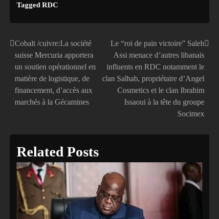
Tagged
RDC
Cobalt /cuivre:La société
Le “roi de pain victoire” Saleh
Navigation
suisse Mercuria apportera
Assi menace d’autres libanais
de
un soutien opérationnel en
influents en RDC notamment le
matière de logistique, de
clan Salhab, propriétaire d’Angel
l’article
financement, d’accès aux
Cosmetics et le clan Ibrahim
marchés à la Gécamines
Issaoui à la tête du groupe
Socimex
Related Posts