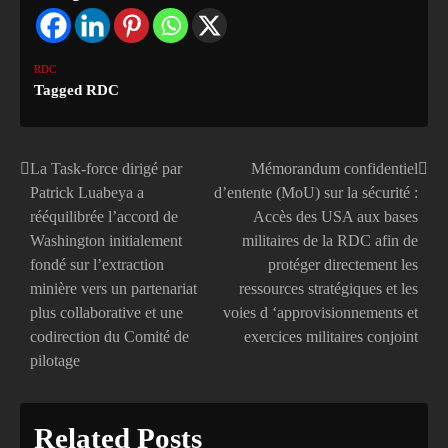
RDC
Tagged
RDC
La Task-force dirigé par
Mémorandum confidentiel
Navigation
Patrick Luabeya a
d’entente (MoU) sur la sécurité :
de
rééquilibrée l’accord de
Accès des USA aux bases
Washington initialement
militaires de la RDC afin de
l’article
fondé sur l’extraction
protéger directement les
minière vers un partenariat
ressources stratégiques et les
plus collaborative et une
voies d ‘approvisionnements et
codirection du Comité de
exercices militaires conjoint
pilotage
Related Posts