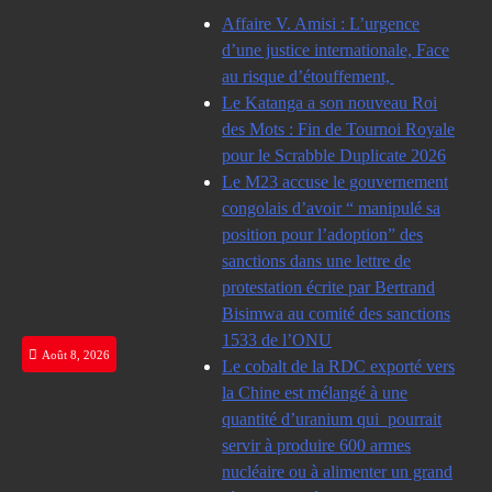
Skip
Affaire V. Amisi : L’urgence
to
d’une justice internationale, Face
content
au risque d’étouffement,
Le Katanga a son nouveau Roi
des Mots : Fin de Tournoi Royale
pour le Scrabble Duplicate 2026
Le M23 accuse le gouvernement
congolais d’avoir “ manipulé sa
position pour l’adoption” des
sanctions dans une lettre de
protestation écrite par Bertrand
Bisimwa au comité des sanctions
1533 de l’ONU
Août 8, 2026
Le cobalt de la RDC exporté vers
la Chine est mélangé à une
quantité d’uranium qui pourrait
servir à produire 600 armes
nucléaire ou à alimenter un grand