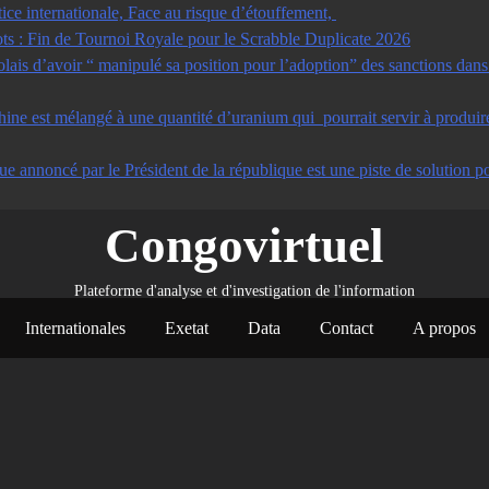
tice internationale, Face au risque d’étouffement,
s : Fin de Tournoi Royale pour le Scrabble Duplicate 2026
s d’avoir “ manipulé sa position pour l’adoption” des sanctions dans u
ine est mélangé à une quantité d’uranium qui pourrait servir à produir
ue annoncé par le Président de la république est une piste de solution po
Congovirtuel
Plateforme d'analyse et d'investigation de l'information
Internationales
Exetat
Data
Contact
A propos