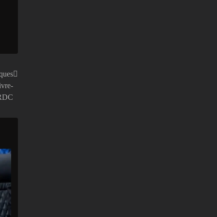
iques
ivre-
 RDC