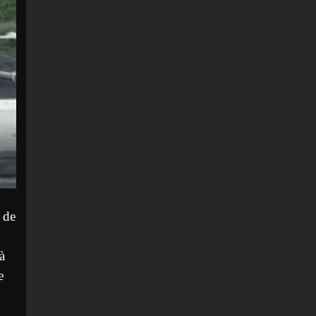
 de
à
e