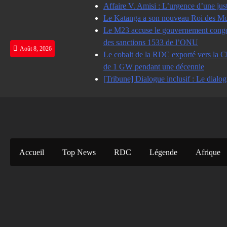
Skip
Affaire V. Amisi : L’urgence d’une jus
to
Le Katanga a son nouveau Roi des Mot
content
Le M23 accuse le gouvernement congolai
des sanctions 1533 de l’ONU
Août 8, 2026
Le cobalt de la RDC exporté vers la Ch
de 1 GW pendant une décennie
[Tribune] Dialogue inclusif : Le dialog
Accueil
Top News
RDC
Légende
Afrique