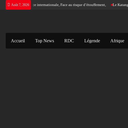
Skip
e d’une justice internationale, Face au risque d’étouffement,
Le Katanga a son n
Août 7, 2026
to
content
Accueil
Top News
RDC
Légende
Afrique